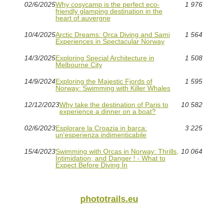
02/6/2025
Why cosycamp is the perfect eco-
1 976
friendly glamping destination in the
heart of auvergne
10/4/2025
Arctic Dreams: Orca Diving and Sami
1 564
Experiences in Spectacular Norway
14/3/2025
Exploring Special Architecture in
1 508
Melbourne City
14/9/2024
Exploring the Majestic Fjords of
1 595
Norway: Swimming with Killer Whales
12/12/2023
Why take the destination of Paris to
10 582
experience a dinner on a boat?
02/6/2023
Esplorare la Croazia in barca:
3 225
un'esperienza indimenticabile
15/4/2023
Swimming with Orcas in Norway: Thrills,
10 064
Intimidation, and Danger ! - What to
Expect Before Diving In
phototrails.eu