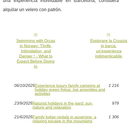
una experiencia inolvidable en Barcelona, considera
alquilar un velero con patrón.
Swimming with Orcas
Esplorare la Croazia
in Norway: Thrills,
in barca:
Intimidation, and
un'esperienza
Danger ! - What to
indimenticabile
Expect Before Diving
In
06/10/2025
Experience luxury family camping at
1 216
holiday green fréjus: top amenities and
activities
23/9/2025
Naturist holidays in the gard: sun,
979
nature and relaxation
21/6/2025
Family lodge rentals in auvergne: a
1 306
relaxing escape in the mountains